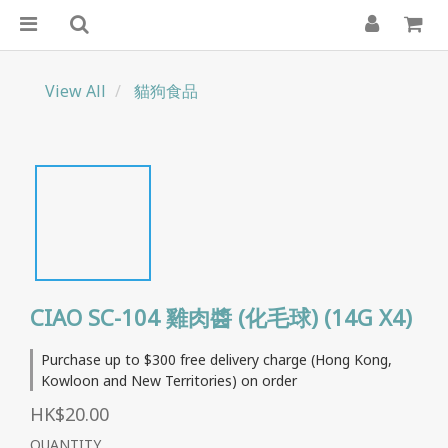
View All
貓狗食品
CIAO SC-104 雞肉醬 (化毛球) (14G X4)
Purchase up to $300 free delivery charge (Hong Kong,
Kowloon and New Territories) on order
HK$20.00
QUANTITY