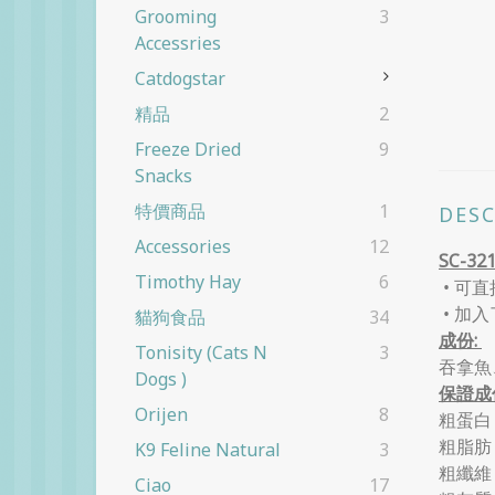
Grooming
3
Accessries
Catdogstar
精品
2
Freeze Dried
9
Snacks
特價商品
1
DES
Accessories
12
SC-3
Timothy Hay
6
• 可
• 加
貓狗食品
34
成份:
Tonisity (cats N
3
吞拿魚
Dogs )
保證成
Orijen
8
粗蛋白 
粗脂肪 
K9 Feline Natural
3
粗纖維 
Ciao
17