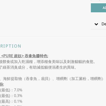
A
De
CRIPTION
21 <PURE 超奴> 吞拿魚醬特色:
直接餵食或加入乾濕糧，增添糧食美味以及刺激貓貓的食慾。
入了綠茶消臭成分，有助減低貓便溺產生的異味。
、海鮮提取物（吞拿魚，扇貝）、增稠劑（加工澱粉，增稠劑）
份:
(最低)：7.0%
(最低)：0.3%
(最高)：0.1%