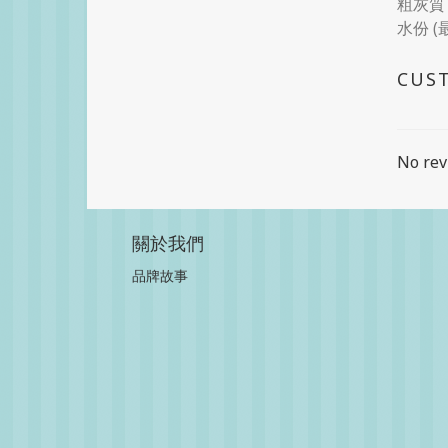
粗灰質 
水份 (
CUS
No rev
關於我們
品牌故事