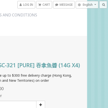
LOG IN
CART
MESSAGE
English
S AND CONDITIONS
SC-321 [PURE] 吞拿魚醬 (14G X4)
e up to $300 free delivery charge (Hong Kong,
 and New Territories) on order
00
Y