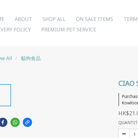
ME
ABOUT
SHOP ALL
ON SALE ITEMS
TERM
IVERY POLICY
PREMIUM PET SERVICE
ew All
貓狗食品
CIAO 
Purchas
Kowloon
HK$21.
QUANTIT