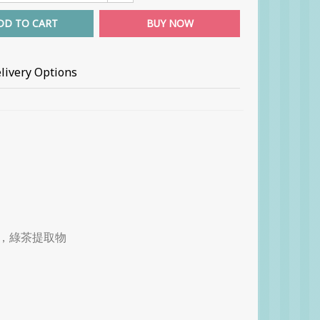
DD TO CART
BUY NOW
livery Options
，綠茶提取物