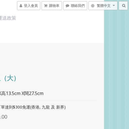
登入會員
購物車
聯絡我們
繁體中文
運送政策
板（大）
X高13.5cm X闊27.5cm
單達到$300免運(香港, 九龍 及 新界)
.00