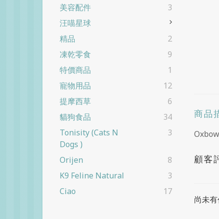
美容配件
3
汪喵星球
精品
2
凍乾零食
9
特價商品
1
寵物用品
12
提摩西草
6
商品
貓狗食品
34
Tonisity (cats N
3
Oxb
Dogs )
顧客
Orijen
8
K9 Feline Natural
3
Ciao
17
尚未有