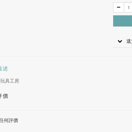
送
描述
ow玩具工房
評價
任何評價